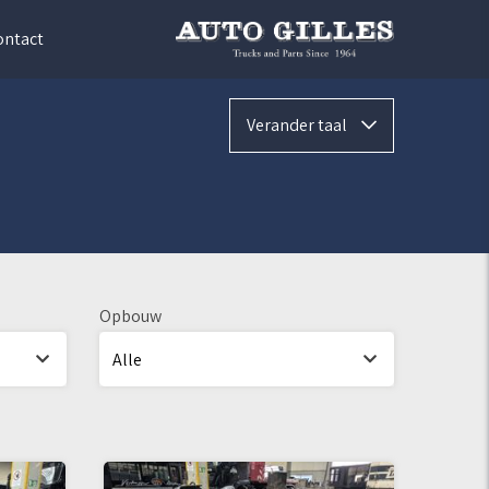
ontact
Verander taal
Opbouw