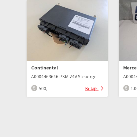
Continental
Merce
A0004463646 PSM 24V Steuergerät für MB Actros MP4
500,-
Bekijk
1.0