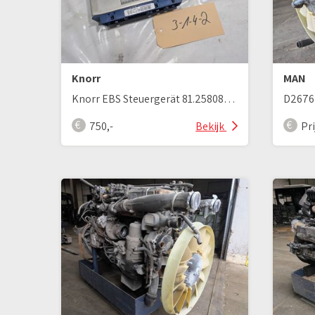
Knorr
MAN
Knorr EBS Steuergerät 81.25808-7078 / 81258087078
750,-
Bekijk
Pr