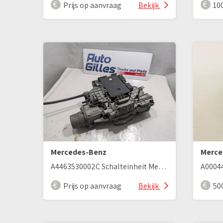
Prijs op aanvraag
Bekijk
100
Mercedes-Benz
Merce
A4463530002C Schalteinheit Mercedes Benz MP4
Prijs op aanvraag
Bekijk
50