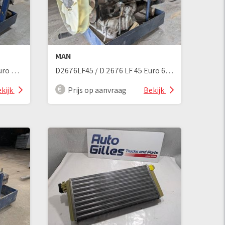
MAN
D2676LF07 / D 2676 LF 07 Euro 5 LKW Motor
D2676LF45 / D 2676 LF 45 Euro 6 LKW Motor
kijk
Prijs op aanvraag
Bekijk