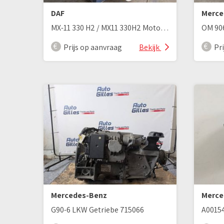
DAF
Merce
MX-11 330 H2 / MX11 330H2 Motor Euro 6
Prijs op aanvraag
Bekijk
Pr
Mercedes-Benz
Merce
G90-6 LKW Getriebe 715066
A0015