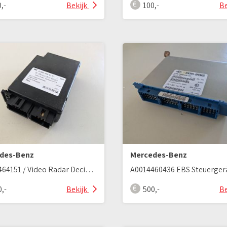
,-
Bekijk
100,-
Be
des-Benz
Mercedes-Benz
A0004464151 / Video Radar Decision Unit 2
0,-
Bekijk
500,-
Be