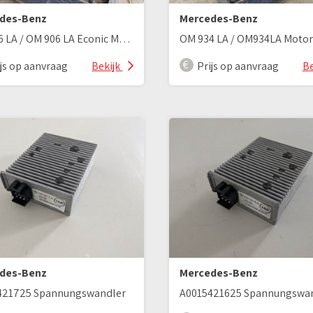
des-Benz
Mercedes-Benz
OM 906 LA / OM 906 LA Econic Motor 906.925
ijs op aanvraag
Bekijk
Prijs op aanvraag
Be
des-Benz
Mercedes-Benz
421725 Spannungswandler
A0015421625 Spannungswa