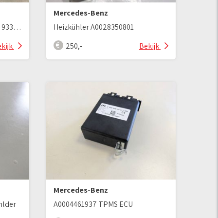
Mercedes-Benz
OM 934 LA / OM934LA Motor 933952 Euro 6
Heizkühler A0028350801
kijk
250,-
Bekijk
Mercedes-Benz
nlder
A0004461937 TPMS ECU