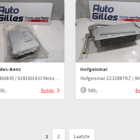
des-Benz
Hofgeismar
A0004460839 / 0281001433 Motorsteuergerät OM442LA
00,-
Bekijk
500,-
Be
1
2
Laatste