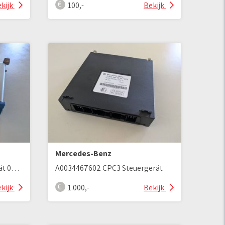
kijk
100,-
Bekijk
Mercedes-Benz
A0014460436 EBS Steuergerät 0486106133
A0034467602 CPC3 Steuergerät
kijk
1.000,-
Bekijk