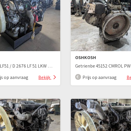
OSHKOSH
D2676LF51 / D 2676 LF 51 LKW Motor
ijs op aanvraag
Bekijk
Prijs op aanvraag
Be