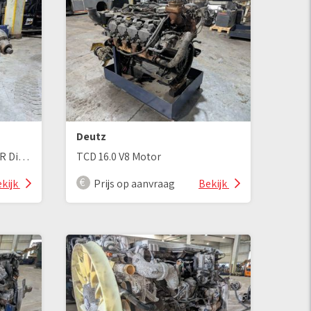
Deutz
Getrienbe 45152 CMROL PWR Divider
TCD 16.0 V8 Motor
kijk
Prijs op aanvraag
Bekijk