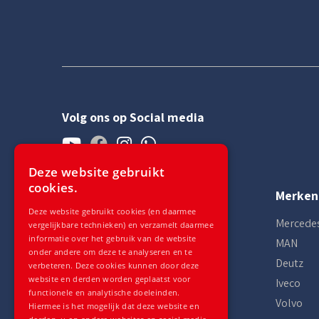
Volg ons op Social media
Deze website gebruikt
cookies.
Contact
Merken
Deze website gebruikt cookies (en daarmee
+49 (0) 2824 133 98 60
Mercede
vergelijkbare technieken) en verzamelt daarmee
informatie over het gebruik van de website
Ma - Vr
08:00 - 18:00
MAN
onder andere om deze te analyseren en te
Za
08:00 - 12:00
Deutz
verbeteren. Deze cookies kunnen door deze
Huidige lokale tijd: 17:35
website en derden worden geplaatst voor
Iveco
functionele en analytische doeleinden.
Volvo
Auto Gilles, Alwin Gilles eK
Hiermee is het mogelijk dat deze website en