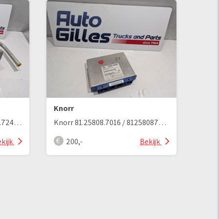
Knorr
Hofgeismar 2232887KZ / 90.724 Ölkühler
Knorr 81.25808.7016 / 81258087016 EBS Steuergerät
kijk
200,-
Bekijk