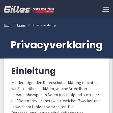
Terug
Home
Privacyverklaring
Privacyverklaring
Einleitung
Mit der folgenden Datenschutzerklärung möchten
wir Sie darüber aufklären, welche Arten Ihrer
personenbezogenen Daten (nachfolgend auch kurz
als "Daten“ bezeichnet) wir zu welchen Zwecken und
in welchem Umfang verarbeiten. Die
Datenschutzerklärung gilt für alle von uns