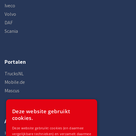
Iveco
Volvo
DAF
Scania
Portalen
TrucksNL
Mobile.de
Mascus
Deze website gebruikt
cookies.
Auto Gilles
Deze website gebruikt cookies (en daarmee
Home
vergelijkbare technieken) en verzamelt daarmee