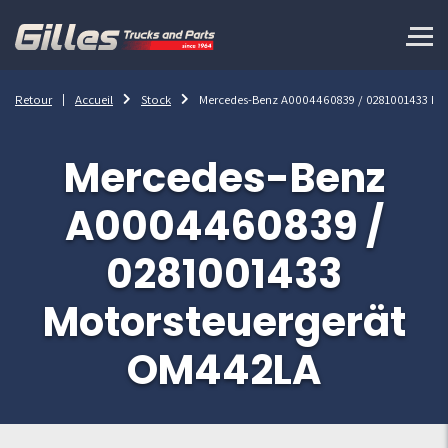
Retour
Accueil
Stock
Mercedes-Benz A0004460839 / 0281001433 Mo
Mercedes-Benz
A0004460839 /
0281001433
Motorsteuergerät
OM442LA