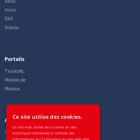
Iveco
Volvo
DAF
Scania
Portails
TrucksNL
Mobile.de
Mascus
Ce site utilise des cookies.
Auto Gilles
Ce site web utilise des cookies (et des
Accueil
techniques similaires) et collecte des
informations sur l'utilisation du site web afin,