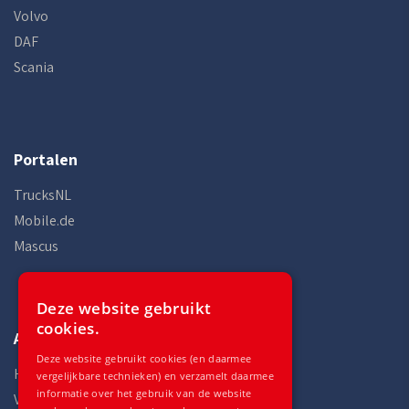
Volvo
DAF
Scania
Portalen
TrucksNL
Mobile.de
Mascus
Deze website gebruikt
cookies.
Auto Gilles
Deze website gebruikt cookies (en daarmee
Home
vergelijkbare technieken) en verzamelt daarmee
informatie over het gebruik van de website
Voorraad