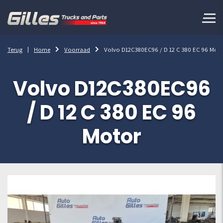
Terug
Home
Voorraad
Volvo D12C380EC96 / D 12 C 380 EC 96 Mot
Volvo D12C380EC96
/ D 12 C 380 EC 96
Motor