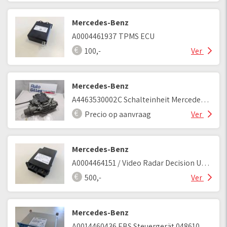
Mercedes-Benz
A0004461937 TPMS ECU
100,-
Ver
Mercedes-Benz
A4463530002C Schalteinheit Mercedes Benz MP4
Precio op aanvraag
Ver
Mercedes-Benz
A0004464151 / Video Radar Decision Unit 2
500,-
Ver
Mercedes-Benz
A0014460436 EBS Steuergerät 0486106133