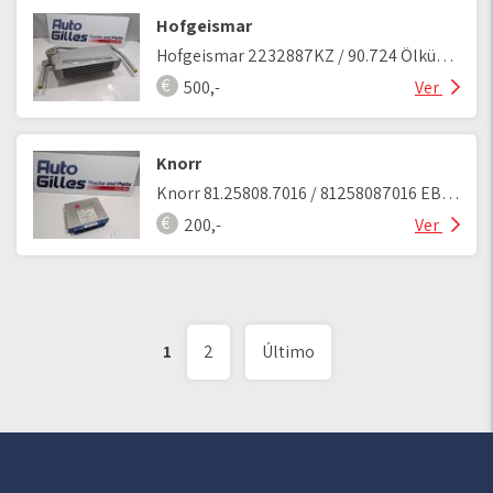
Hofgeismar
Hofgeismar 2232887KZ / 90.724 Ölkühler
500,-
Ver
Knorr
Knorr 81.25808.7016 / 81258087016 EBS Steuergerät
200,-
Ver
1
2
Último