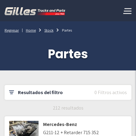
Regresar
Home
Stock
Partes
Partes
Resultados del filtro
0 Filtros activos
212 resultados
Mercedes-Benz
G211-12 + Retarder 715 352