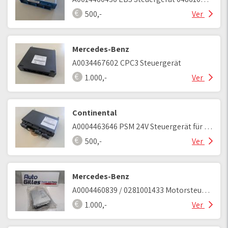
500,-
Ver
Mercedes-Benz
A0034467602 CPC3 Steuergerät
1.000,-
Ver
Continental
A0004463646 PSM 24V Steuergerät für MB Actros MP4
500,-
Ver
Mercedes-Benz
A0004460839 / 0281001433 Motorsteuergerät OM442LA
1.000,-
Ver