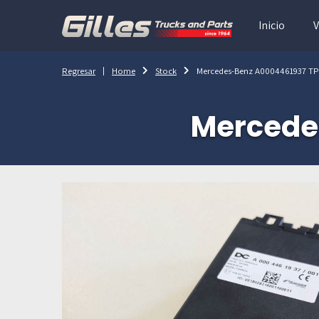
Inicio
V
Regresar
Home
Stock
Mercedes-Benz A0004461937 T
Mercede