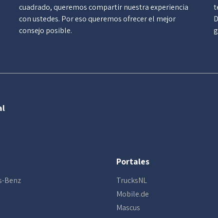
cuadrado, queremos compartir nuestra experiencia
t
con ustedes. Por eso queremos ofrecer el mejor
D
consejo posible.
g
al
Portales
s-Benz
TrucksNL
Mobile.de
Mascus