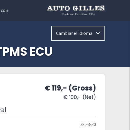
 con
Cambiar el idioma
TPMS ECU
€ 119,- (Gross)
€ 100,- (Net)
ral
3-1-3-30