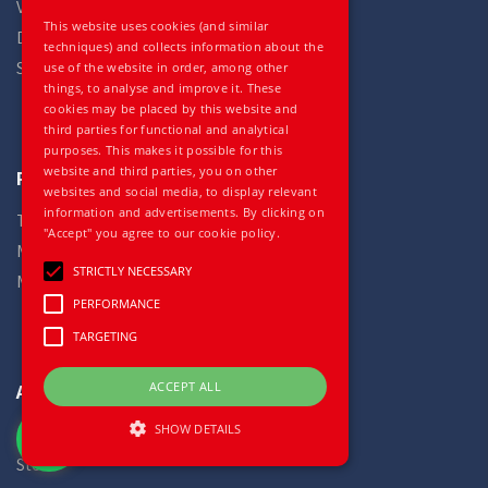
Volvo
This website uses cookies (and similar
DAF
techniques) and collects information about the
Scania
use of the website in order, among other
things, to analyse and improve it. These
cookies may be placed by this website and
third parties for functional and analytical
purposes. This makes it possible for this
website and third parties, you on other
Portals
websites and social media, to display relevant
information and advertisements. By clicking on
TrucksNL
"Accept" you agree to our cookie policy.
Mobile.de
STRICTLY NECESSARY
Mascus
PERFORMANCE
TARGETING
ACCEPT ALL
Auto Gilles
SHOW DETAILS
Home
Stock