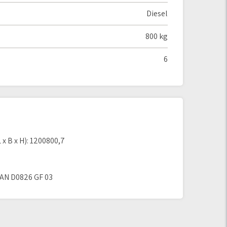
Diesel
800 kg
6
 B x H): 1200800,7
AN D0826 GF 03