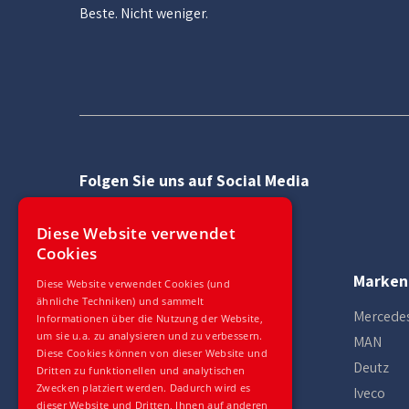
Beste. Nicht weniger.
Folgen Sie uns auf Social Media
Diese Website verwendet
Cookies
Kontakt
Marken
Diese Website verwendet Cookies (und
ähnliche Techniken) und sammelt
+49 (0) 2824 133 98 60
Mercede
Informationen über die Nutzung der Website,
um sie u.a. zu analysieren und zu verbessern.
Mo - Fr
08:00 - 18:00
MAN
Diese Cookies können von dieser Website und
Sam
08:00 - 12:00
Deutz
Dritten zu funktionellen und analytischen
Aktuelle Ortszeit: 0:37
Zwecken platziert werden. Dadurch wird es
Iveco
dieser Website und Dritten, Ihnen auf anderen