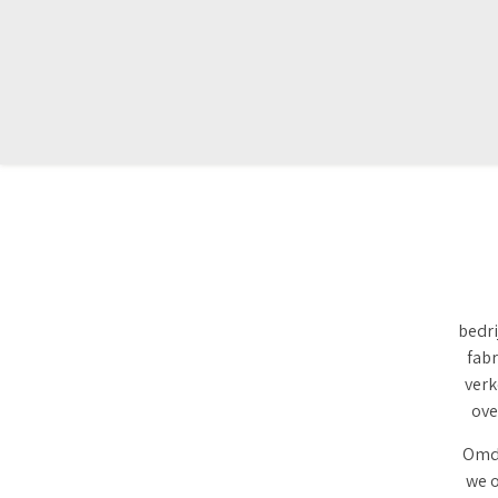
bedri
fabr
verk
ove
Omda
we o