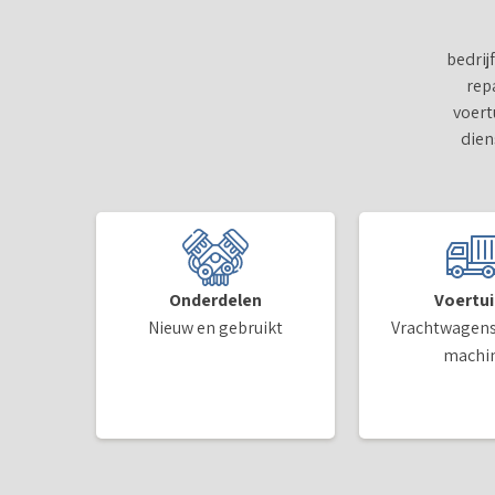
bedrij
rep
voert
dien
Onderdelen
Voertu
Nieuw en gebruikt
Vrachtwagens
machi