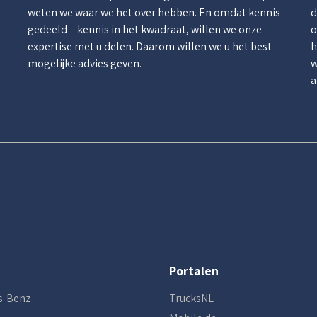
weten we waar we het over hebben. En omdat kennis
d
gedeeld = kennis in het kwadraat, willen we onze
o
.
expertise met u delen. Daarom willen we u het best
h
mogelijke advies geven.
w
a
Portalen
s-Benz
TrucksNL