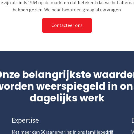
e zijn al sinds 1964 op de markt en dat betekent dat we het allema
hebben gezien. We beantwoorden graag al uw vragen.
Contacteer ons
Onze belangrijkste waarde
worden weerspiegeld in on
dagelijks werk
Expertise
Met meer dan 56 jaar ervaring in ons familiebedrijf
W