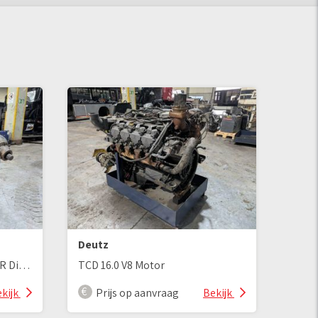
Deutz
Getrienbe 45152 CMROL PWR Divider
TCD 16.0 V8 Motor
kijk
Prijs op aanvraag
Bekijk