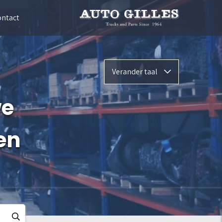
ontact
Verander taal
we
en