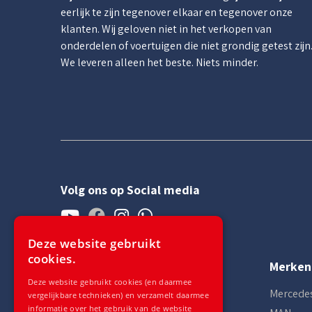
eerlijk te zijn tegenover elkaar en tegenover onze
klanten. Wij geloven niet in het verkopen van
onderdelen of voertuigen die niet grondig getest zijn
We leveren alleen het beste. Niets minder.
Volg ons op Social media
Deze website gebruikt
cookies.
Contact
Merken
Deze website gebruikt cookies (en daarmee
+49 (0) 2824 133 98 60
Mercede
vergelijkbare technieken) en verzamelt daarmee
informatie over het gebruik van de website
Ma - Vr
08:00 - 18:00