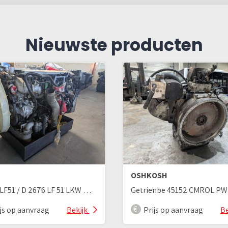
Nieuwste producten
OSHKOSH
D2676LF51 / D 2676 LF 51 LKW Motor
ijs op aanvraag
Bekijk
Prijs op aanvraag
Be