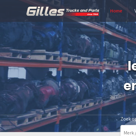
Home
l
e
Zoek o