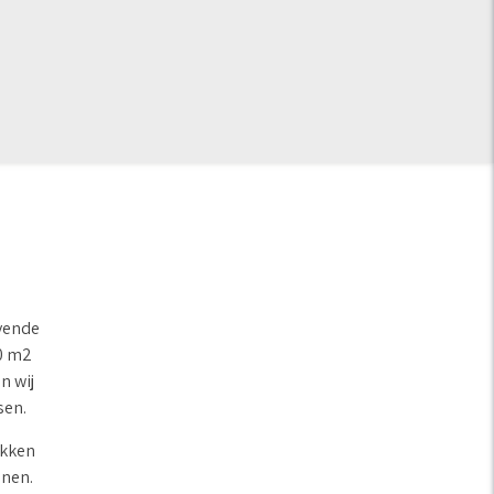
evende
00 m2
n wij
sen.
ikken
enen.