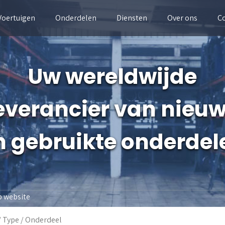
Voertuigen
Onderdelen
Diensten
Over ons
C
Uw wereldwijde
everancier van nieu
n gebruikte onderdel
p website