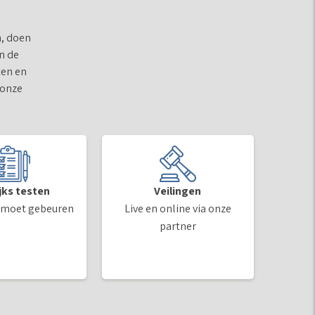
n, doen
n de
ten en
 onze
ijks testen
Veilingen
 moet gebeuren
Live en online via onze
partner