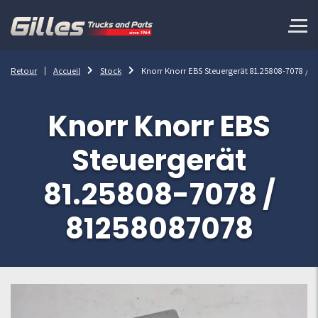
Retour
Accueil
Stock
Knorr Knorr EBS Steuergerät 81.25808-7078 / 
Knorr Knorr EBS
Steuergerät
81.25808-7078 /
81258087078