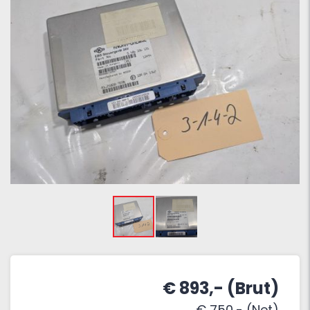
€ 893,- (Brut)
€ 750,- (Net)