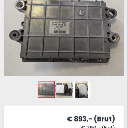
€ 893,- (Brut)
€ 750,- (Net)