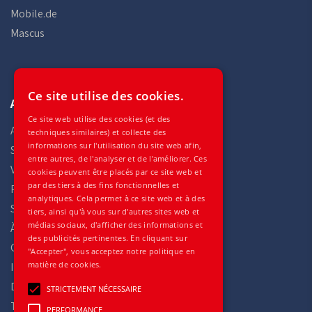
Mobile.de
Mascus
Ce site utilise des cookies.
Auto Gilles
Ce site web utilise des cookies (et des
Accueil
techniques similaires) et collecte des
informations sur l'utilisation du site web afin,
Stock
entre autres, de l'analyser et de l'améliorer. Ces
Véhicules
cookies peuvent être placés par ce site web et
par des tiers à des fins fonctionnelles et
Pièces
analytiques. Cela permet à ce site web et à des
Services
tiers, ainsi qu'à vous sur d'autres sites web et
médias sociaux, d'afficher des informations et
À propos de
des publicités pertinentes. En cliquant sur
Contactez
"Accepter", vous acceptez notre politique en
matière de cookies.
Impressum
Déclaration de confidentialité
STRICTEMENT NÉCESSAIRE
Termes et conditions
PERFORMANCE