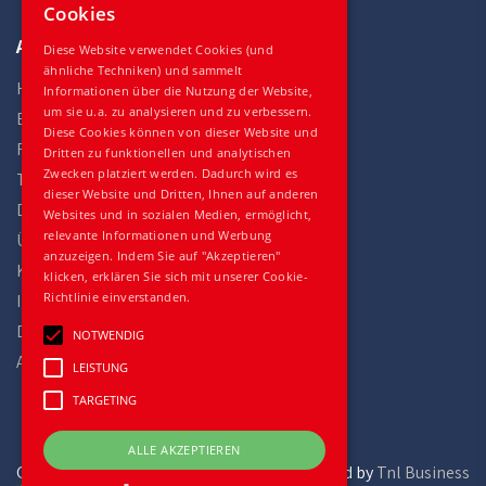
Cookies
Auto Gilles
Diese Website verwendet Cookies (und
ähnliche Techniken) und sammelt
Home
Informationen über die Nutzung der Website,
um sie u.a. zu analysieren und zu verbessern.
Bestand
Diese Cookies können von dieser Website und
Fahrzeuge
Dritten zu funktionellen und analytischen
Zwecken platziert werden. Dadurch wird es
Teile
dieser Website und Dritten, Ihnen auf anderen
Dienstleistungen
Websites und in sozialen Medien, ermöglicht,
relevante Informationen und Werbung
Über uns
anzuzeigen. Indem Sie auf "Akzeptieren"
Kontakt
klicken, erklären Sie sich mit unserer Cookie-
Richtlinie einverstanden.
Impressum
Datenschutz
NOTWENDIG
Allgemeine Geschäftsbedingungen
LEISTUNG
TARGETING
ALLE AKZEPTIEREN
Gilles Trucks and Parts
powered by
Tnl Business