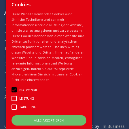
Cookies
Auto Gilles
Diese Website verwendet Cookies (und
ähnliche Techniken) und sammelt
Home
Informationen über die Nutzung der Website,
um sie u.a. zu analysieren und zu verbessern.
Bestand
Diese Cookies können von dieser Website und
Fahrzeuge
Dritten zu funktionellen und analytischen
Zwecken platziert werden. Dadurch wird es
Teile
dieser Website und Dritten, Ihnen auf anderen
Dienstleistungen
Websites und in sozialen Medien, ermöglicht,
relevante Informationen und Werbung
Über uns
anzuzeigen. Indem Sie auf "Akzeptieren"
Kontakt
klicken, erklären Sie sich mit unserer Cookie-
Richtlinie einverstanden.
Impressum
Datenschutz
NOTWENDIG
Allgemeine Geschäftsbedingungen
LEISTUNG
TARGETING
ALLE AKZEPTIEREN
Gilles Trucks and Parts
powered by
Tnl Business