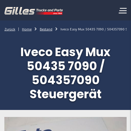
Zurück
Home
Bestand
Iveco Easy Mux 50435 7090 / 504357090 Ste
Iveco Easy Mux
50435 7090 /
504357090
Steuergerät